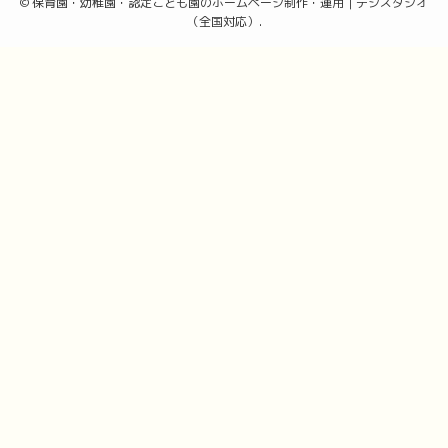
©
保育園・幼稚園・認定こども園のホームページ制作・運用｜デジスタジオ
（全国対応）.